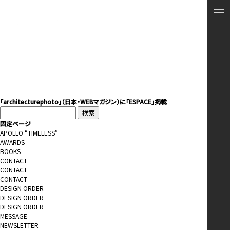
「architecturephoto」（日本・WEBマガジン）に「ESPACE」掲載
検
索:
固定ページ
APOLLO “TIMELESS”
AWARDS
BOOKS
CONTACT
CONTACT
CONTACT
DESIGN ORDER
DESIGN ORDER
DESIGN ORDER
MESSAGE
NEWSLETTER