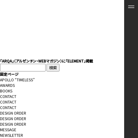
「ARQA」（アルゼンチン・WEBマガジン）に「ELEMENT」掲載
検
索:
固定ページ
APOLLO “TIMELESS”
AWARDS
BOOKS
CONTACT
CONTACT
CONTACT
DESIGN ORDER
DESIGN ORDER
DESIGN ORDER
MESSAGE
NEWSLETTER