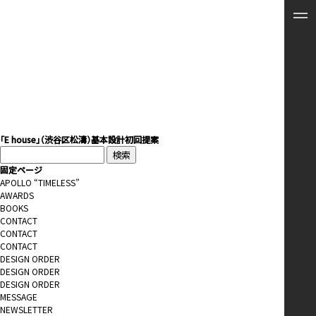
「E house」（渋谷区松濤）基本設計初回提案
検
索:
固定ページ
APOLLO “TIMELESS”
AWARDS
BOOKS
CONTACT
CONTACT
CONTACT
DESIGN ORDER
DESIGN ORDER
DESIGN ORDER
MESSAGE
NEWSLETTER