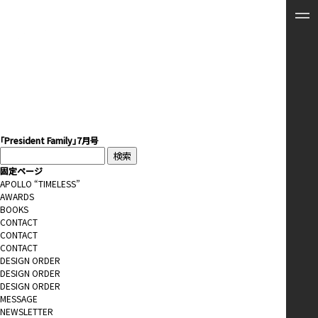
「President Family」7月号
検
索:
固定ページ
APOLLO “TIMELESS”
AWARDS
BOOKS
CONTACT
CONTACT
CONTACT
DESIGN ORDER
DESIGN ORDER
DESIGN ORDER
MESSAGE
NEWSLETTER