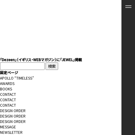
「Dezeen」（イギリス・WEBマガジン）に「JEWEL」掲載
検
索:
固定ページ
APOLLO “TIMELESS”
AWARDS
BOOKS
CONTACT
CONTACT
CONTACT
DESIGN ORDER
DESIGN ORDER
DESIGN ORDER
MESSAGE
NEWSLETTER