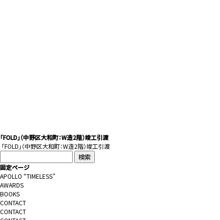
｢FOLD」（中野区大和町：W造2階）竣工引渡
｢
FOLD
」（中野区大和町：W造2階）竣工引渡
検
索:
固定ページ
APOLLO “TIMELESS”
AWARDS
BOOKS
CONTACT
CONTACT