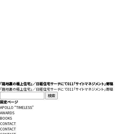
「路地裏の極上住宅」／日経住宅サーチにて011「サイトマネジメント」寄稿
「
路地裏の極上住宅
」／日経住宅サーチにて011「サイトマネジメント」寄稿
検
索:
固定ページ
APOLLO “TIMELESS”
AWARDS
BOOKS
CONTACT
CONTACT