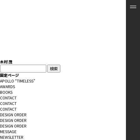
木村 茂
検
索:
固定ページ
APOLLO “TIMELESS”
AWARDS
BOOKS
CONTACT
CONTACT
CONTACT
DESIGN ORDER
DESIGN ORDER
DESIGN ORDER
MESSAGE
NEWSLETTER